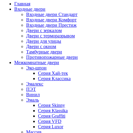
Главная
Входные двери
Входные двери Стандарт
Входные двери Комфорт
Входные двери Престиж
Двери с зеркалом
Двери с терморазрывом
Двери для улицы
Двери с окном
Тамбурные двери
Противопожарные двери
Межкомнатные двери
Эко-шпон
Серия Хай-тек
Серия Классика
Эмалекс
ПЭТ
Винил
Эмаль
Серия Skinny
Серия Klassika
Серия Graffiti
Серия VFD
Серия Luxor
Массив