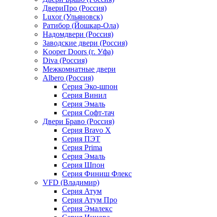
ДвериПро (Россия)
Luxor (Ульяновск)
Ратибор (Йошкар-Ола)
Надомдвери (Россия)
Заводские двери (Россия)
Kooper Doors (г. Уфа)
Diva (Россия)
Межкомнатные двери
Albero (Россия)
Серия Эко-шпон
Серия Винил
Серия Эмаль
Серия Софт-тач
Двери Браво (Россия)
Серия Bravo X
Серия ПЭТ
Серия Prima
Серия Эмаль
Серия Шпон
Серия Финиш Флекс
VFD (Владимир)
Серия Атум
Серия Атум Про
Серия Эмалекс