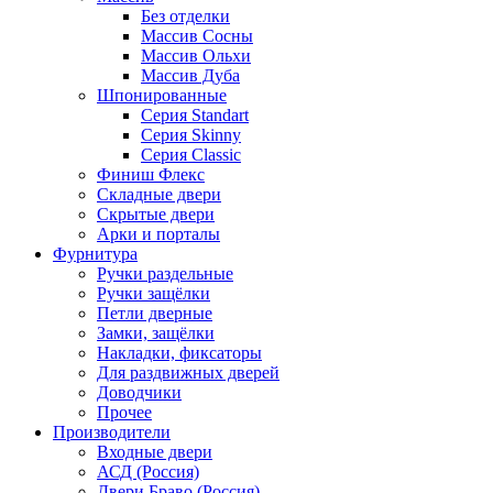
Без отделки
Массив Сосны
Массив Ольхи
Массив Дуба
Шпонированные
Серия Standart
Серия Skinny
Серия Classic
Финиш Флекс
Складные двери
Скрытые двери
Арки и порталы
Фурнитура
Ручки раздельные
Ручки защёлки
Петли дверные
Замки, защёлки
Накладки, фиксаторы
Для раздвижных дверей
Доводчики
Прочее
Производители
Входные двери
АСД (Россия)
Двери Браво (Россия)