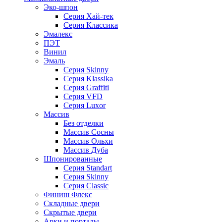
Эко-шпон
Серия Хай-тек
Серия Классика
Эмалекс
ПЭТ
Винил
Эмаль
Серия Skinny
Серия Klassika
Серия Graffiti
Серия VFD
Серия Luxor
Массив
Без отделки
Массив Сосны
Массив Ольхи
Массив Дуба
Шпонированные
Серия Standart
Серия Skinny
Серия Classic
Финиш Флекс
Складные двери
Скрытые двери
Арки и порталы