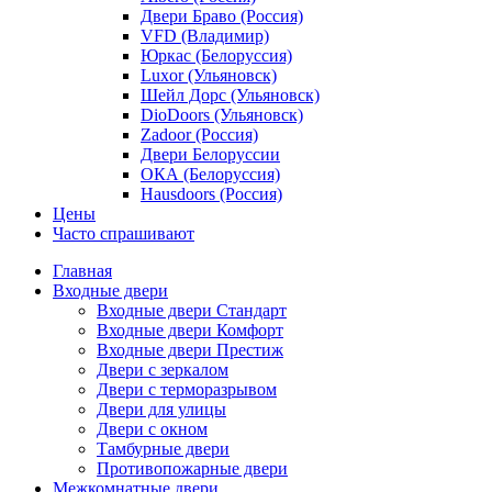
Двери Браво (Россия)
VFD (Владимир)
Юркас (Белоруссия)
Luxor (Ульяновск)
Шейл Дорс (Ульяновск)
DioDoors (Ульяновск)
Zadoor (Россия)
Двери Белоруссии
ОКА (Белоруссия)
Hausdoors (Россия)
Цены
Часто спрашивают
Главная
Входные двери
Входные двери Стандарт
Входные двери Комфорт
Входные двери Престиж
Двери с зеркалом
Двери с терморазрывом
Двери для улицы
Двери с окном
Тамбурные двери
Противопожарные двери
Межкомнатные двери