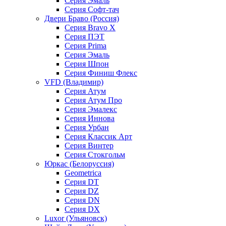
Серия Эмаль
Серия Софт-тач
Двери Браво (Россия)
Серия Bravo X
Серия ПЭТ
Серия Prima
Серия Эмаль
Серия Шпон
Серия Финиш Флекс
VFD (Владимир)
Серия Атум
Серия Атум Про
Серия Эмалекс
Серия Иннова
Серия Урбан
Серия Классик Арт
Серия Винтер
Серия Стокгольм
Юркас (Белоруссия)
Geometrica
Серия DT
Серия DZ
Серия DN
Серия DX
Luxor (Ульяновск)