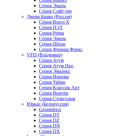
Серия Винил
Серия Эмаль
Серия Софт-тач
Двери Браво (Россия)
Серия Bravo X
Серия ПЭТ
Серия Prima
Серия Эмаль
Серия Шпон
Серия Финиш Флекс
VFD (Владимир)
Серия Атум
Серия Атум Про
Серия Эмалекс
Серия Иннова
Серия Урбан
Серия Классик Арт
Серия Винтер
Серия Стокгольм
Юркас (Белоруссия)
Geometrica
Серия DT
Серия DZ
Серия DN
Серия DX