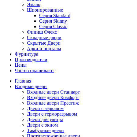
Эмаль
Шпонированные
Серия Standard
Серия Skinny
Серия Classic
Финиш Флекс
Складные двери
Скрытые Двери
Арки и порталы
Фурнитура
Производители
Цены
Часто спрашивают
Главная
Входные двери
Входные двери Стандарт
Входные двери Комфорт
Входные двери Престиж
Двери с зеркалом
Двери с терморазрывом
Двери для улицы
Двери с окном
Тамбурные двери
Противопожарные двери