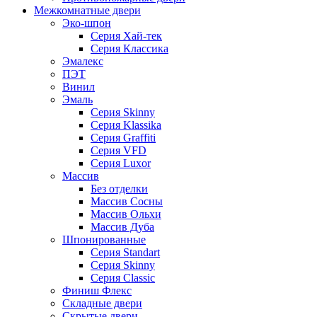
Межкомнатные двери
Эко-шпон
Серия Хай-тек
Серия Классика
Эмалекс
ПЭТ
Винил
Эмаль
Серия Skinny
Серия Klassika
Серия Graffiti
Серия VFD
Серия Luxor
Массив
Без отделки
Массив Сосны
Массив Ольхи
Массив Дуба
Шпонированные
Серия Standart
Серия Skinny
Серия Classic
Финиш Флекс
Складные двери
Скрытые двери