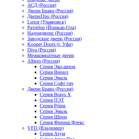
АСД (Россия)
Двери Браво (Россия)
ДвериПро (Россия)
Luxor (Ульяновск)
Ратибор (Йошкар-Ола)
Надомдвери (Россия)
Заводские двери (Россия)
Kooper Doors (г. Уфа)
Diva (Россия)
Межкомнатные двери
Albero (Россия)
Серия Эко-шпон
Серия Винил
Серия Эмаль
Серия Софт-тач
Двери Браво (Россия)
Серия Bravo X
Серия ПЭТ
Серия Prima
Серия Эмаль
Серия Шпон
Серия Финиш Флекс
VFD (Владимир)
Серия Атум