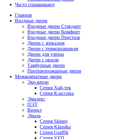
Часто спрашивают
Главная
Входные двери
Входные двери Стандарт
Входные двери Комфорт
Входные двери Престиж
Двери с зеркалом
Двери с терморазрывом
Двери для улицы
Двери с окном
Тамбурные двери
Противопожарные двери
Межкомнатные двери
Эко-шпон
Серия Хай-тек
Серия Классика
Эмалекс
ПЭТ
Винил
Эмаль
Серия Skinny
Серия Klassika
Серия Graffiti
Серия VFD