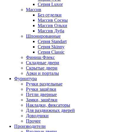
Серия Luxor
Массив
Без отделки
Массив Сосны
Массив Ольхи
Массив Дуба
Шпонированные
Серия Standart
Серия Skinny
Серия Classic
Финиш Флекс
Складные двери
Скрытые двери
Арки и порталы
Фурнитура
Ручки раздельные
Ручки защёлки
Петли дверные
Замки, защёлки
Накладки, фиксаторы
Для раздвижных дверей
Доводчики
Прочее
Производители
Входные двери