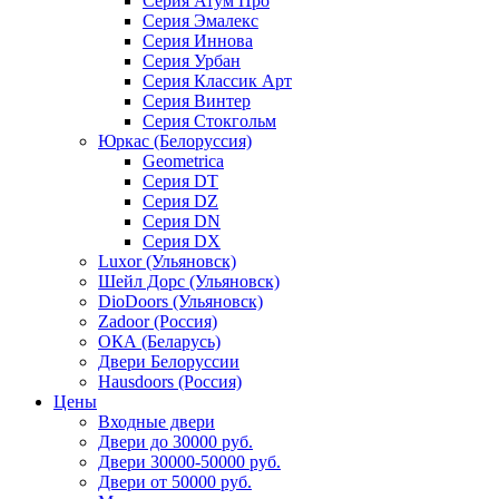
Серия Атум Про
Серия Эмалекс
Серия Иннова
Серия Урбан
Серия Классик Арт
Серия Винтер
Серия Стокгольм
Юркас (Белоруссия)
Geometrica
Серия DT
Серия DZ
Серия DN
Серия DX
Luxor (Ульяновск)
Шейл Дорс (Ульяновск)
DioDoors (Ульяновск)
Zadoor (Россия)
ОКА (Беларусь)
Двери Белоруссии
Hausdoors (Россия)
Цены
Входные двери
Двери до 30000 руб.
Двери 30000-50000 руб.
Двери от 50000 руб.